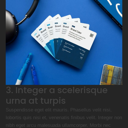
3. Integer a scelerisque
urna at turpis
Suspendisse eget elit mauris. Phasellus velit nisi,
lobortis quis nisi et, venenatis finibus velit. Integer non
nibh eget arcu malesuada ullamcorper. Morbi nec