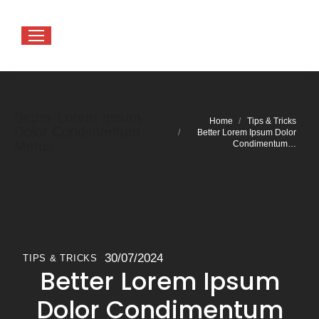
Better Lorem Ipsum
You are here:
Home
Tips & Tricks
Dolor Condimentum
Better Lorem Ipsum Dolor
Metus
Condimentum…
30/07/2024
TIPS & TRICKS
Better Lorem Ipsum
Dolor Condimentum