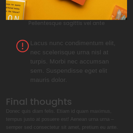
Pellentesque sagittis vel ante
Lacus nunc condimentum elit,
nec scelerisque urna nisl at
turpis. Morbi nec accumsan
sem. Suspendisse eget elit
mauris dolor.
Final thoughts
Donec quis diam felis. Etiam id quam maximus,
tempus justo at posuere est! Aenean urna urna –
semper sed consectetur sit amet, pretium eu ante.