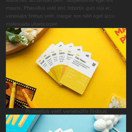
Morbi nec accumsan sem. Suspendisse eget elit
mauris. Phasellus velit nisi, lobortis quis nisi et,
venenatis finibus velit. Integer non nibh eget arcu
malesuada ullamcorper.
Phasellus velit venenatis finibus