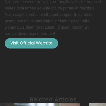
Nulla et consectetur ligula, ut fringilla velit. Interdum et
malesuada fames ac ante ipsum primis in faucibus.
Nulla sagittis vel ante sit amet tempor. In sit amet
neque non tellus interdum tincidunt eget eu odio.
Donec quis diam felis. Etiam id quam maximus,
tempus justo at posuere est!
Visit Official Website
Related Articles