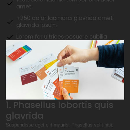
amet
+250 dolor laciniarci glavrida amet
glavrida ipsum
Lorem for ultrices posuere cubilia
1. Phasellus lobortis quis
glavrida
Suspendisse eget elit mauris. Phasellus velit nisi,