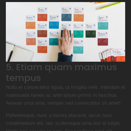
5. Etiam quam maximus
tempus
Nulla et consectetur ligula, ut fringilla velit. Interdum et
malesuada fames ac ante ipsum primis in faucibus.
Aenean urna urna, semper sed consectetur sit amet!
Pellentesque, nunc a lacinia placerat, lacus nunc
condimentum elit, nec scelerisque urna nisl at turpis.